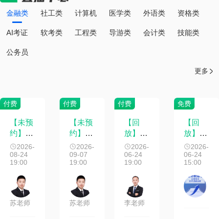
金融类
社工类
计算机
医学类
外语类
资格类
AI考证
软考类
工程类
导游类
会计类
技能类
公务员
更多
付费
付费
付费
免费
【未预
【未预
【回
【回
约】
约】
放】
放】
突
《证券
《证券
《金融
击！2
2026-
2026-
2026-
2026-
法规》
08-24
法规》
09-07
市场基
06-24
天上
06-24
19:00
19:00
19:00
15:00
真题带
考前划
础》考
岸，证
刷课第
重点第
前划重
从AB
1讲
1讲
点第4
卷救命
讲
提分
苏老师
苏老师
李老师