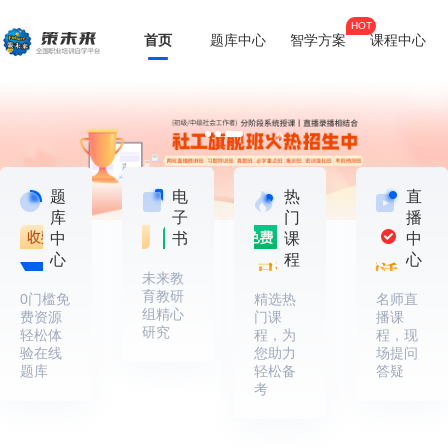
HOT
首页
题库中心
智学方案
课程中心
题
电
热
直
库
子
门
播
中
书
课
中
心
程
心
未来教
育教研
0门槛免
精选热
名师直
组精心
费资源
门课
播课
研究
轻松体
程，为
程，现
验在线
您助力
场提问
题库
轻松备
答疑
考